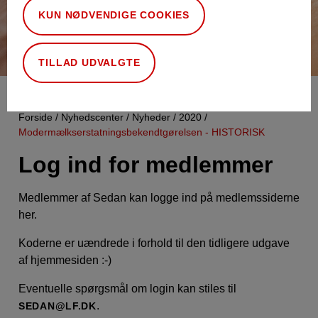
KUN NØDVENDIGE COOKIES
TILLAD UDVALGTE
Forside
Nyhedscenter
Nyheder
2020
Modermælkserstatningsbekendtgørelsen - HISTORISK
Log ind for medlemmer
Medlemmer af Sedan kan logge ind på medlemssiderne
her.
Koderne er uændrede i forhold til den tidligere udgave
af hjemmesiden :-)
Eventuelle spørgsmål om login kan stiles til
.
SEDAN@LF.DK