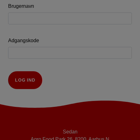
Brugernavn
Adgangskode
LOG IND
Sedan
Agro Food Park 26, 8200 Aarhus N