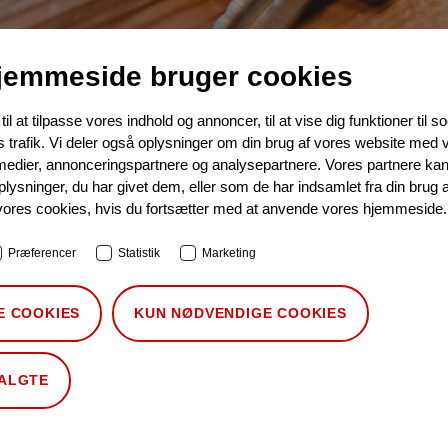
jemmeside bruger cookies
il at tilpasse vores indhold og annoncer, til at vise dig funktioner til so
s trafik. Vi deler også oplysninger om din brug af vores website med 
Danmark og EU
 medier, annonceringspartnere og analysepartnere. Vores partnere ka
ysninger, du har givet dem, eller som de har indsamlet fra din brug a
for medlemmer
vores cookies, hvis du fortsætter med at anvende vores hjemmeside.
Præferencer
Statistik
Marketing
ge ind på medlemssiderne her.
 til den tidligere udgave af hjemmesiden :-)
E COOKIES
KUN NØDVENDIGE COOKIES
 kan stiles til
.
SEDAN@LF.DK
VALGTE