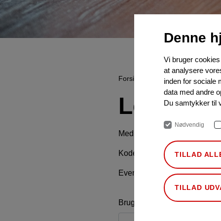
Denne h
Vi bruger cookies t
at analysere vore
Forside
Oversigter
Pesticider
inden for sociale
data med andre opl
Log ind 
Du samtykker til 
Nødvendig
Medlemmer af Sedan kan log
Koderne er uændrede i forhold
TILLAD ALL
Eventuelle spørgsmål om login
TILLAD UD
Brugernavn