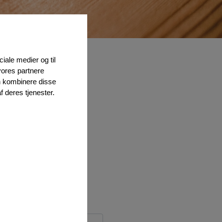
ciale medier og til
vores partnere
n kombinere disse
f deres tjenester.