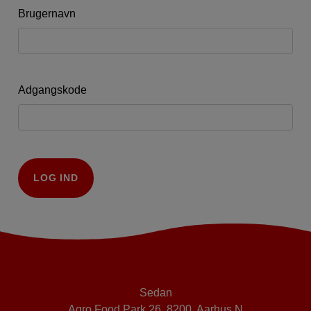
Brugernavn
Adgangskode
LOG IND
Sedan
Agro Food Park 26, 8200 Aarhus N