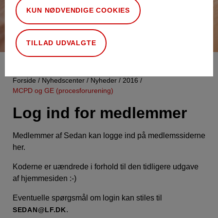
KUN NØDVENDIGE COOKIES
TILLAD UDVALGTE
Forside
Nyhedscenter
Nyheder
2016
MCPD og GE (procesforurening)
Log ind for medlemmer
Medlemmer af Sedan kan logge ind på medlemssiderne
her.
Koderne er uændrede i forhold til den tidligere udgave
af hjemmesiden :-)
Eventuelle spørgsmål om login kan stiles til
.
SEDAN@LF.DK