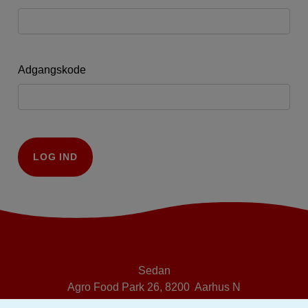
Adgangskode
LOG IND
Sedan
Agro Food Park 26, 8200 Aarhus N
Telefon: 3023 2268, email
SEDAN@LF.DK