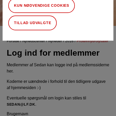
KUN NØDVENDIGE COOKIES
TILLAD UDVALGTE
Forside
Nyhedscenter
Nyheder
2016
Proteinhydrolysater
Log ind for medlemmer
Medlemmer af Sedan kan logge ind på medlemssiderne
her.
Koderne er uændrede i forhold til den tidligere udgave
af hjemmesiden :-)
Eventuelle spørgsmål om login kan stiles til
.
SEDAN@LF.DK
Brugernavn