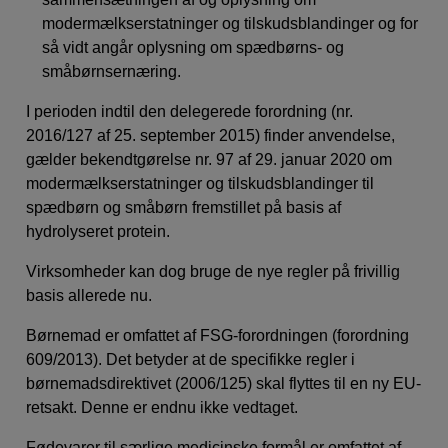
modermælkserstatninger og tilskudsblandinger og for
så vidt angår oplysning om spædbørns- og
småbørnsernæring.
I perioden indtil den delegerede forordning (nr.
2016/127 af 25. september 2015) finder anvendelse,
gælder bekendtgørelse nr. 97 af 29. januar 2020 om
modermælkserstatninger og tilskudsblandinger til
spædbørn og småbørn fremstillet på basis af
hydrolyseret protein.
Virksomheder kan dog bruge de nye regler på frivillig
basis allerede nu.
Børnemad er omfattet af FSG-forordningen (forordning
609/2013). Det betyder at de specifikke regler i
børnemadsdirektivet (2006/125) skal flyttes til en ny EU-
retsakt. Denne er endnu ikke vedtaget.
Fødevarer til særlige medicinske formål er omfattet af