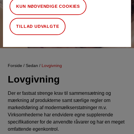
KUN NØDVENDIGE COOKIES
TILLAD UDVALGTE
Forside
Sedan
Lovgivning
Lovgivning
Der er fastsat strenge krav til sammensætning og
mærkning af produkterne samt særlige regler om
markedsføring af modermælkserstatninger m.v.
Virksomhederne har endvidere egne supplerende
specifikationer for de anvendte råvarer og har en meget
omfattende egenkontrol.