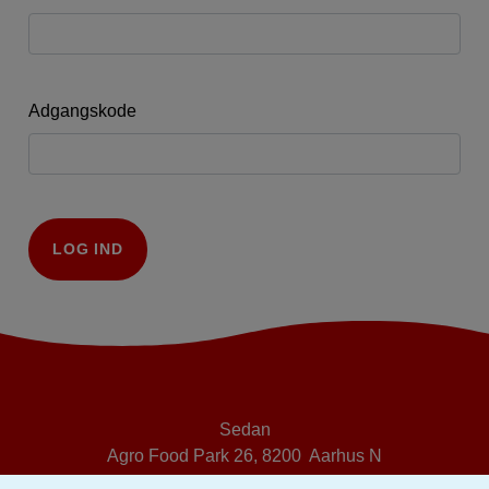
Adgangskode
LOG IND
Sedan
Agro Food Park 26, 8200 Aarhus N
Telefon: 3023 2268, email
SEDAN@LF.DK