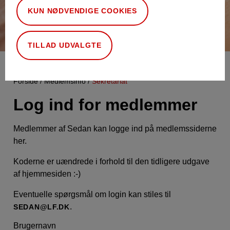
KUN NØDVENDIGE COOKIES
TILLAD UDVALGTE
Forside
Medlemsinfo
Sekretariat
Log ind for medlemmer
Medlemmer af Sedan kan logge ind på medlemssiderne
her.
Koderne er uændrede i forhold til den tidligere udgave
af hjemmesiden :-)
Eventuelle spørgsmål om login kan stiles til
.
SEDAN@LF.DK
Brugernavn